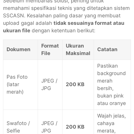
Sebelum membahas solusi, penting untuk
memahami spesifikasi teknis yang ditetapkan sistem
SSCASN. Kesalahan paling dasar yang membuat
upload gagal adalah
tidak sesuainya format atau
ukuran file
dengan ketentuan berikut:
Format
Ukuran
Dokumen
Catatan
File
Maksimal
Pastikan
background
Pas Foto
JPEG /
merah
(latar
200 KB
JPG
bersih,
merah)
bukan pink
atau oranye
Wajah jelas,
Swafoto /
JPEG /
cahaya
200 KB
Selfie
JPG
merata,