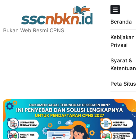
Skip
to
content
Beranda
Bukan Web Resmi CPNS
Kebijakan
Privasi
Syarat &
Ketentuan
Peta Situs