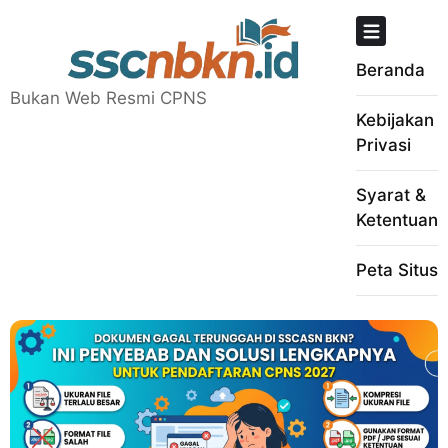
Skip
to
content
Beranda
Bukan Web Resmi CPNS
Kebijakan
Privasi
Syarat &
Ketentuan
Peta Situs