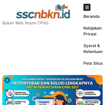
Skip
to
content
Beranda
Bukan Web Resmi CPNS
Kebijakan
Privasi
Syarat &
Ketentuan
Peta Situs