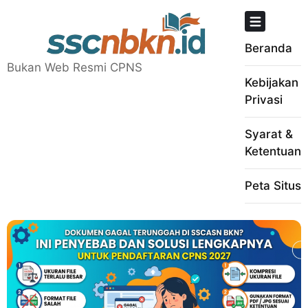
Skip
to
content
Beranda
Bukan Web Resmi CPNS
Kebijakan
Privasi
Syarat &
Ketentuan
Peta Situs