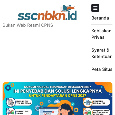
Skip
to
content
Beranda
Bukan Web Resmi CPNS
Kebijakan
Privasi
Syarat &
Ketentuan
Peta Situs