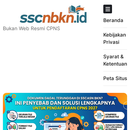
Skip
to
content
Beranda
Bukan Web Resmi CPNS
Kebijakan
Privasi
Syarat &
Ketentuan
Peta Situs