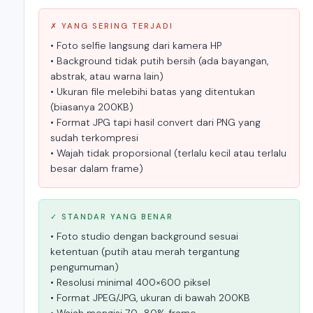
✗ YANG SERING TERJADI
• Foto selfie langsung dari kamera HP
• Background tidak putih bersih (ada bayangan,
abstrak, atau warna lain)
• Ukuran file melebihi batas yang ditentukan
(biasanya 200KB)
• Format JPG tapi hasil convert dari PNG yang
sudah terkompresi
• Wajah tidak proporsional (terlalu kecil atau terlalu
besar dalam frame)
✓ STANDAR YANG BENAR
• Foto studio dengan background sesuai
ketentuan (putih atau merah tergantung
pengumuman)
• Resolusi minimal 400×600 piksel
• Format JPEG/JPG, ukuran di bawah 200KB
• Wajah mengisi 70–80% frame