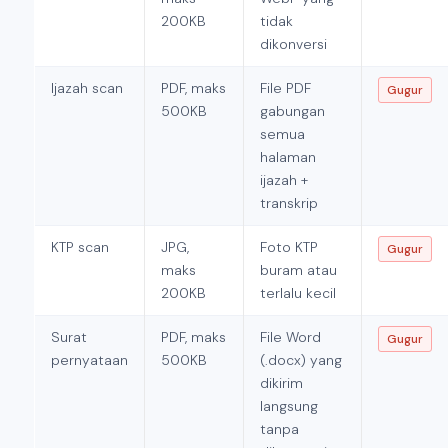
200KB
tidak
dikonversi
Ijazah scan
PDF, maks
File PDF
Gugur
500KB
gabungan
semua
halaman
ijazah +
transkrip
KTP scan
JPG,
Foto KTP
Gugur
maks
buram atau
200KB
terlalu kecil
Surat
PDF, maks
File Word
Gugur
pernyataan
500KB
(.docx) yang
dikirim
langsung
tanpa