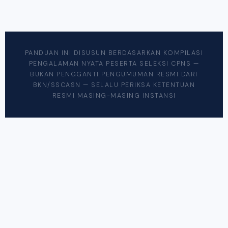
PANDUAN INI DISUSUN BERDASARKAN KOMPILASI
PENGALAMAN NYATA PESERTA SELEKSI CPNS —
BUKAN PENGGANTI PENGUMUMAN RESMI DARI
BKN/SSCASN — SELALU PERIKSA KETENTUAN
RESMI MASING-MASING INSTANSI