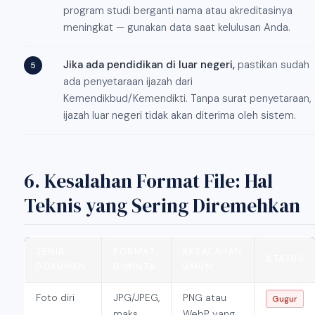
program studi berganti nama atau akreditasinya
meningkat — gunakan data saat kelulusan Anda.
Jika ada pendidikan di luar negeri,
pastikan sudah
ada penyetaraan ijazah dari
Kemendikbud/Kemendikti. Tanpa surat penyetaraan,
ijazah luar negeri tidak akan diterima oleh sistem.
6. Kesalahan Format File: Hal
Teknis yang Sering Diremehkan
JENIS
FORMAT
KESALAHAN
STATUS
DOKUMEN
DIMINTA
UMUM
Foto diri
JPG/JPEG,
PNG atau
Gugur
maks
WebP yang