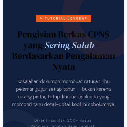
✎ TUTORIAL LENGKAP
Pengisian Berkas CPNS
yang
Sering Salah
—
Berdasarkan Pengalaman
Nyata
Kesalahan dokumen membuat ratusan ribu
pelamar gugur setiap tahun — bukan karena
kurang pintar, tetapi karena tidak ada yang
memberi tahu detail-detail kecil ini sebelumnya.
Diverifikasi dari 200+ Kasus
|
Panduan Langkah demi Langkah
|