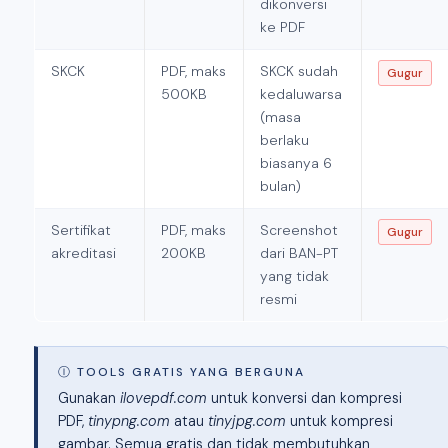
dikonversi
ke PDF
SKCK
PDF, maks
SKCK sudah
Gugur
500KB
kedaluwarsa
(masa
berlaku
biasanya 6
bulan)
Sertifikat
PDF, maks
Screenshot
Gugur
akreditasi
200KB
dari BAN-PT
yang tidak
resmi
Ⓘ TOOLS GRATIS YANG BERGUNA
Gunakan
ilovepdf.com
untuk konversi dan kompresi
PDF,
tinypng.com
atau
tinyjpg.com
untuk kompresi
gambar. Semua gratis dan tidak membutuhkan