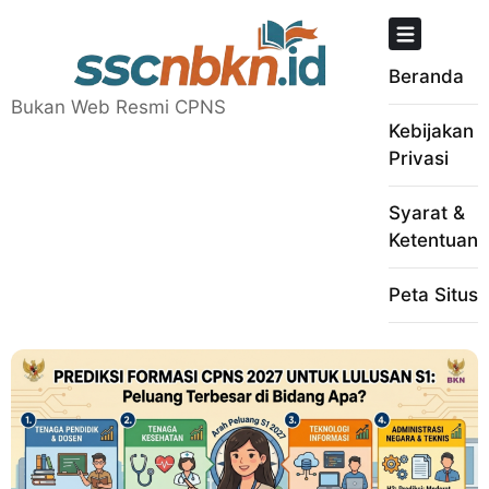
Skip
to
content
Beranda
Bukan Web Resmi CPNS
Kebijakan
Privasi
Syarat &
Ketentuan
Peta Situs