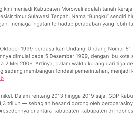
ng kini menjadi Kabupaten Morowali adalah tanah Kera
esisir timur Sulawesi Tengah. Nama “Bungku” sendiri hi
h, menjaga ingatan terhadap peradaban yang lebih tua 
2 Oktober 1999 berdasarkan Undang-Undang Nomor 51 T
nnya dimulai pada 5 Desember 1999, dengan ibu kota 
da 2 Mei 2006. Artinya, dalam waktu kurang dari tiga 
 yang sedang membangun fondasi pemerintahan, menjadi
ab
n nikel. Dalam rentang 2013 hingga 2019 saja, GDP Kabu
 24,3 triliun — sebagian besar didorong oleh beroperasi
 presedennya di antara kabupaten-kabupaten di Indone