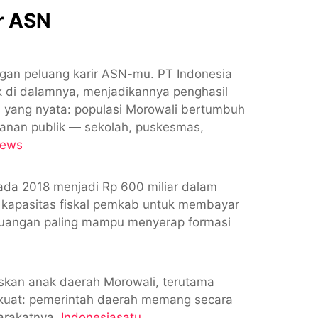
ar ASN
an peluang karir ASN-mu. PT Indonesia
ik di dalamnya, menjadikannya penghasil
is yang nyata: populasi Morowali bertumbuh
yanan publik — sekolah, puskesmas,
news
ada 2018 menjadi Rp 600 miliar dalam
 kapasitas fiskal pemkab untuk membayar
 keuangan paling mampu menyerap formasi
kan anak daerah Morowali, terutama
l kuat: pemerintah daerah memang secara
yarakatnya.
Indonesiasatu