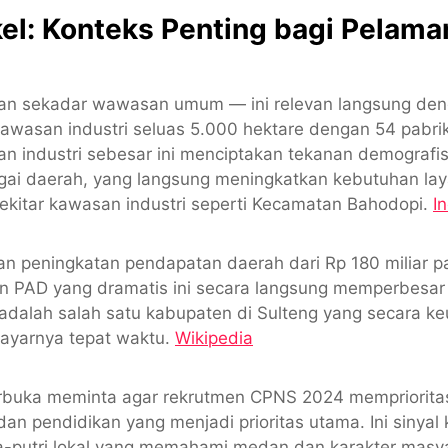
kel: Konteks Penting bagi Pelam
n sekadar wawasan umum — ini relevan langsung deng
 kawasan industri seluas 5.000 hektare dengan 54 pabr
iran industri sebesar ini menciptakan tekanan demograf
agai daerah, yang langsung meningkatkan kebutuhan la
ekitar kawasan industri seperti Kecamatan Bahodopi.
I
n peningkatan pendapatan daerah dari Rp 180 miliar p
 PAD yang dramatis ini secara langsung memperbesar
i adalah salah satu kabupaten di Sulteng yang secara
ayarnya tepat waktu.
Wikipedia
rbuka meminta agar rekrutmen CPNS 2024 memprioritas
n pendidikan yang menjadi prioritas utama. Ini sinya
tra-putri lokal yang memahami medan dan karakter mas