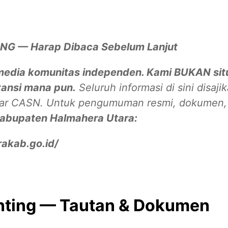
G — Harap Dibaca Sebelum Lanjut
media komunitas independen. Kami BUKAN sit
tansi mana pun.
Seluruh informasi di sini disaj
ar CASN. Untuk pengumuman resmi, dokumen, d
 Kabupaten Halmahera Utara:
rakab.go.id/
nting — Tautan & Dokumen