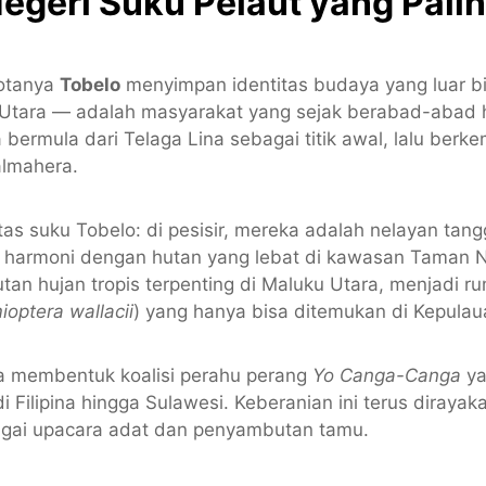
Negeri Suku Pelaut yang Pali
kotanya
Tobelo
menyimpan identitas budaya yang luar b
u Utara — adalah masyarakat yang sejak berabad-abad 
ermula dari Telaga Lina sebagai titik awal, lalu ber
almahera.
tas suku Tobelo: di pesisir, mereka adalah nelayan tan
harmoni dengan hutan yang lebat di kawasan Taman N
hutan hujan tropis terpenting di Maluku Utara, menjadi 
optera wallacii
) yang hanya bisa ditemukan di Kepulau
la membentuk koalisi perahu perang
Yo Canga-Canga
ya
 Filipina hingga Sulawesi. Keberanian ini terus dirayak
agai upacara adat dan penyambutan tamu.