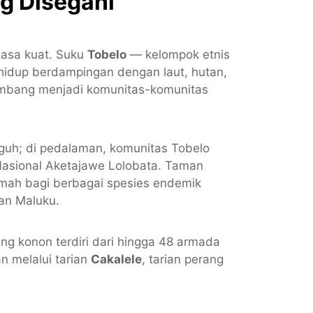
ng Disegani
iasa kuat. Suku
Tobelo
— kelompok etnis
hidup berdampingan dengan laut, hutan,
kembang menjadi komunitas-komunitas
gguh; di pedalaman, komunitas Tobelo
asional Aketajawe Lolobata. Taman
rumah bagi berbagai spesies endemik
an Maluku.
ng konon terdiri dari hingga 48 armada
an melalui tarian
Cakalele
, tarian perang