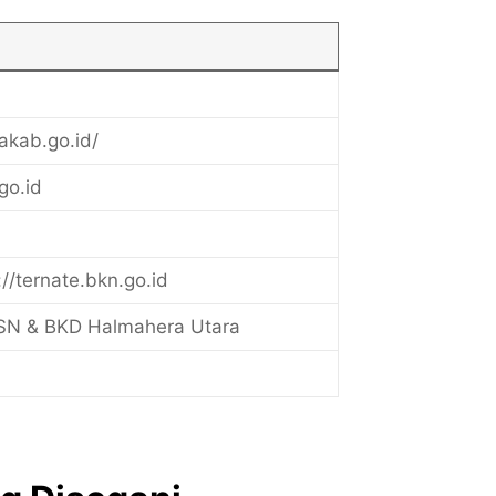
akab.go.id/
go.id
/ternate.bkn.go.id
SN & BKD Halmahera Utara