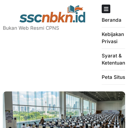
Skip
to
content
Beranda
Bukan Web Resmi CPNS
Kebijakan
Privasi
Syarat &
Ketentuan
Peta Situs